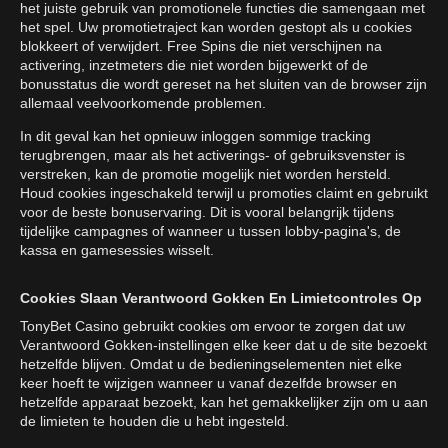
het juiste gebruik van promotionele functies die samengaan met
het spel. Uw promotietraject kan worden gestopt als u cookies
blokkeert of verwijdert. Free Spins die niet verschijnen na
activering, inzetmeters die niet worden bijgewerkt of de
bonusstatus die wordt gereset na het sluiten van de browser zijn
allemaal veelvoorkomende problemen.
In dit geval kan het opnieuw inloggen sommige tracking
terugbrengen, maar als het activerings- of gebruiksvenster is
verstreken, kan de promotie mogelijk niet worden hersteld.
Houd cookies ingeschakeld terwijl u promoties claimt en gebruikt
voor de beste bonuservaring. Dit is vooral belangrijk tijdens
tijdelijke campagnes of wanneer u tussen lobby-pagina's, de
kassa en gamesessies wisselt.
Cookies Slaan Verantwoord Gokken En Limietcontroles Op
TonyBet Casino gebruikt cookies om ervoor te zorgen dat uw
Verantwoord Gokken-instellingen elke keer dat u de site bezoekt
hetzelfde blijven. Omdat u de bedieningselementen niet elke
keer hoeft te wijzigen wanneer u vanaf dezelfde browser en
hetzelfde apparaat bezoekt, kan het gemakkelijker zijn om u aan
de limieten te houden die u hebt ingesteld.