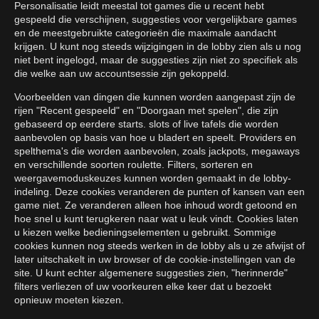
Personalisatie leidt meestal tot games die u recent hebt
gespeeld die verschijnen, suggesties voor vergelijkbare games
en de meestgebruikte categorieën die maximale aandacht
krijgen. U kunt nog steeds wijzigingen in de lobby zien als u nog
niet bent ingelogd, maar de suggesties zijn niet zo specifiek als
die welke aan uw accountsessie zijn gekoppeld.
Voorbeelden van dingen die kunnen worden aangepast zijn de
rijen "Recent gespeeld" en "Doorgaan met spelen", die zijn
gebaseerd op eerdere starts. slots of live tafels die worden
aanbevolen op basis van hoe u bladert en speelt. Providers en
spelthema's die worden aanbevolen, zoals jackpots, megaways
en verschillende soorten roulette. Filters, sorteren en
weergavemoduskeuzes kunnen worden gemaakt in de lobby-
indeling. Deze cookies veranderen de punten of kansen van een
game niet. Ze veranderen alleen hoe inhoud wordt getoond en
hoe snel u kunt terugkeren naar wat u leuk vindt. Cookies laten
u kiezen welke bedieningselementen u gebruikt. Sommige
cookies kunnen nog steeds werken in de lobby als u ze afwijst of
later uitschakelt in uw browser of de cookie-instellingen van de
site. U kunt echter algemenere suggesties zien, "herinnerde"
filters verliezen of uw voorkeuren elke keer dat u bezoekt
opnieuw moeten kiezen.