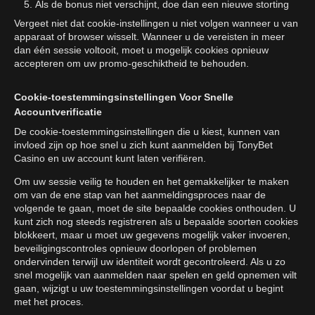
Als de bonus niet verschijnt, doe dan een nieuwe storting
Vergeet niet dat cookie-instellingen u niet volgen wanneer u van
apparaat of browser wisselt. Wanneer u de vereisten in meer
dan één sessie voltooit, moet u mogelijk cookies opnieuw
accepteren om uw promo-geschiktheid te behouden.
Cookie-toestemmingsinstellingen Voor Snelle
Accountverificatie
De cookie-toestemmingsinstellingen die u kiest, kunnen van
invloed zijn op hoe snel u zich kunt aanmelden bij TonyBet
Casino en uw account kunt laten verifiëren.
Om uw sessie veilig te houden en het gemakkelijker te maken
om van de ene stap van het aanmeldingsproces naar de
volgende te gaan, moet de site bepaalde cookies onthouden. U
kunt zich nog steeds registreren als u bepaalde soorten cookies
blokkeert, maar u moet uw gegevens mogelijk vaker invoeren,
beveiligingscontroles opnieuw doorlopen of problemen
ondervinden terwijl uw identiteit wordt gecontroleerd. Als u zo
snel mogelijk van aanmelden naar spelen en geld opnemen wilt
gaan, wijzigt u uw toestemmingsinstellingen voordat u begint
met het proces.