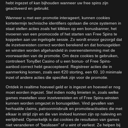
hebt ingezet of kan bijhouden wanneer uw free spins zijn
geactiveerd en gebruikt.
Wanneer u met een promotie interageert, kunnen cookies
kortetermijn technische identifiers opslaan die onze systemen in
staat stellen acties zoals het klikken op een bonusbanner, het
invoeren van een promocode of het starten van Free Spins te
koppelen aan uw ingelogde sessie. Zo wordt ervoor gezorgd dat
de inzetvereisten correct worden berekend en dat bonusgelden
en winsten worden afgehandeld in overeenstemming met de
voorwaarden van de promotie. Om deze cookies te gebruiken,
controleert TonyBet Casino of u een bonus- of Free Spins-
aanbod correct hebt geaccepteerd. Registreer acties die in
aanmerking komen, zoals een €20 storting, een €0. 10 minimale
inzet of andere acties die specifiek zijn voor de promotie.
Ontdek in realtime hoeveel geld er is ingezet en hoeveel er nog
moet worden ingezet. Stel indien nodig limieten in, zoals welke
games meetellen voor inzetvereisten en of Free Spins-winsten
kunnen worden omgezet in bonusgelden. Vind gevallen van
herhaalde claims, patroonmisbruik en promotieactivaties die met
elkaar in strijd zijn en die van invloed kunnen zijn op naleving en
eerlijkheid. Opmerkelijk is dat cookies de resultaten van games
niet veranderen of "beslissen" of u wint of verliest. Ze helpen bij