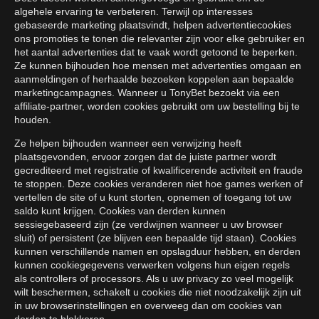
algehele ervaring te verbeteren. Terwijl op interesses
gebaseerde marketing plaatsvindt, helpen advertentiecookies
ons promoties te tonen die relevanter zijn voor elke gebruiker en
het aantal advertenties dat te vaak wordt getoond te beperken.
Ze kunnen bijhouden hoe mensen met advertenties omgaan en
aanmeldingen of herhaalde bezoeken koppelen aan bepaalde
marketingcampagnes. Wanneer u TonyBet bezoekt via een
affiliate-partner, worden cookies gebruikt om uw bestelling bij te
houden.
Ze helpen bijhouden wanneer een verwijzing heeft
plaatsgevonden, ervoor zorgen dat de juiste partner wordt
gecrediteerd met registratie of kwalificerende activiteit en fraude
te stoppen. Deze cookies veranderen niet hoe games werken of
vertellen de site of u kunt storten, opnemen of toegang tot uw
saldo kunt krijgen. Cookies van derden kunnen
sessiegebaseerd zijn (ze verdwijnen wanneer u uw browser
sluit) of persistent (ze blijven een bepaalde tijd staan). Cookies
kunnen verschillende namen en opslagduur hebben, en derden
kunnen cookiegegevens verwerken volgens hun eigen regels
als controllers of processors. Als u uw privacy zo veel mogelijk
wilt beschermen, schakelt u cookies die niet noodzakelijk zijn uit
in uw browserinstellingen en overweeg dan om cookies van