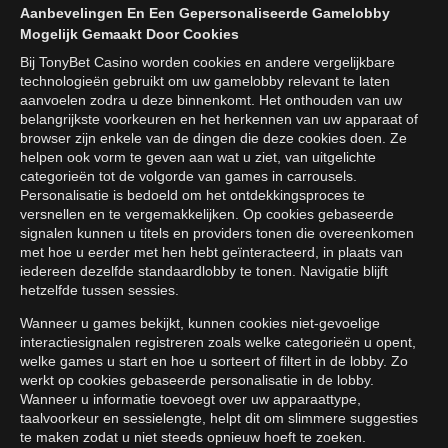
Aanbevelingen En Een Gepersonaliseerde Gamelobby
Mogelijk Gemaakt Door Cookies
Bij TonyBet Casino worden cookies en andere vergelijkbare
technologieën gebruikt om uw gamelobby relevant te laten
aanvoelen zodra u deze binnenkomt. Het onthouden van uw
belangrijkste voorkeuren en het herkennen van uw apparaat of
browser zijn enkele van de dingen die deze cookies doen. Ze
helpen ook vorm te geven aan wat u ziet, van uitgelichte
categorieën tot de volgorde van games in carrousels.
Personalisatie is bedoeld om het ontdekkingsproces te
versnellen en te vergemakkelijken. Op cookies gebaseerde
signalen kunnen u titels en providers tonen die overeenkomen
met hoe u eerder met hen hebt geïnteracteerd, in plaats van
iedereen dezelfde standaardlobby te tonen. Navigatie blijft
hetzelfde tussen sessies.
Wanneer u games bekijkt, kunnen cookies niet-gevoelige
interactiesignalen registreren zoals welke categorieën u opent,
welke games u start en hoe u sorteert of filtert in de lobby. Zo
werkt op cookies gebaseerde personalisatie in de lobby.
Wanneer u informatie toevoegt over uw apparaattype,
taalvoorkeur en sessielengte, helpt dit om slimmere suggesties
te maken zodat u niet steeds opnieuw hoeft te zoeken.