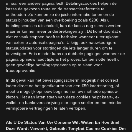
u naar een andere pagina leidt. Betalingscookies helpen de
kassa de gekozen route en de transactiereferentie te
onthouden. Zo kunnen ze de juiste informatie tonen en de
status bijhouden van een overboeking zoals €200. Als u
betalingscookies uitschakelt, kan de kassa nog steeds werken,
maar er kunnen meer onderbrekingen zijn. Dit komt doordat u
niet zo vaak stappen hoeft te herhalen wanneer u terugkomt
van externe autorisatiepagina's. U krijgt ook nauwkeurigere
statusupdates voor stortingen die iets langer duren om te
bevestigen. Er is minder kans op dubbele pogingen wanneer de
pagina opnieuw laadt tijdens het proces. En ten slotte hoeft u
geen gevoelige betalingsgegevens op te slaan voor
fraudepreventie.
In dit geval kan het bevestigingsscherm mogelijk niet correct
laden direct na het goedkeuren van een €50 kaartstorting, of
moet u mogelijk opnieuw beginnen en uw methode opnieuw
kiezen. Het aan laten staan van deze cookies helpt kaart-, e-
wallet- en bankoverschrijving-stortingen sneller en met minder
vermijdbare vertragingen te laten verlopen.
Als U De Status Van Uw Opname Wilt Weten En Hoe Snel
Deze Wordt Verwerkt, Gebruikt Tonybet Casino Cookies Om