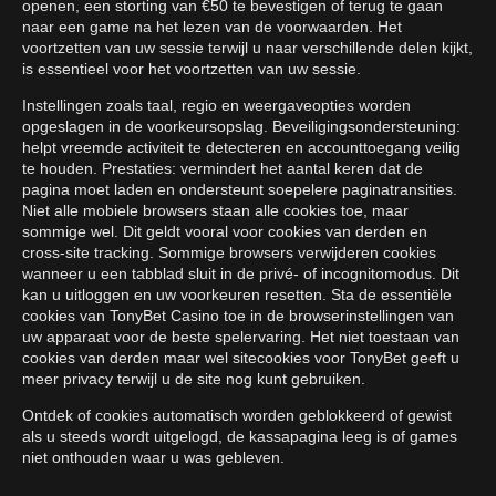
openen, een storting van €50 te bevestigen of terug te gaan
naar een game na het lezen van de voorwaarden. Het
voortzetten van uw sessie terwijl u naar verschillende delen kijkt,
is essentieel voor het voortzetten van uw sessie.
Instellingen zoals taal, regio en weergaveopties worden
opgeslagen in de voorkeursopslag. Beveiligingsondersteuning:
helpt vreemde activiteit te detecteren en accounttoegang veilig
te houden. Prestaties: vermindert het aantal keren dat de
pagina moet laden en ondersteunt soepelere paginatransities.
Niet alle mobiele browsers staan alle cookies toe, maar
sommige wel. Dit geldt vooral voor cookies van derden en
cross-site tracking. Sommige browsers verwijderen cookies
wanneer u een tabblad sluit in de privé- of incognitomodus. Dit
kan u uitloggen en uw voorkeuren resetten. Sta de essentiële
cookies van TonyBet Casino toe in de browserinstellingen van
uw apparaat voor de beste spelervaring. Het niet toestaan van
cookies van derden maar wel sitecookies voor TonyBet geeft u
meer privacy terwijl u de site nog kunt gebruiken.
Ontdek of cookies automatisch worden geblokkeerd of gewist
als u steeds wordt uitgelogd, de kassapagina leeg is of games
niet onthouden waar u was gebleven.