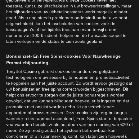
geblokkeerd of verwijderd. Als u deze cookies liever niet
toestaat, kunt u ze uitschakelen in uw browserinstellingen, maar
het bijhouden van uw uitbetalingsstatus werkt mogelijk minder
goed. Als u nog steeds problemen ondervindt nadat u ze hebt
uitgeschakeld, kan het inschakelen van cookies voor de
kassapagina's of het tijdelijk toestaan ervan terwijl u een
opname van 100 € indient, helpen om de transactie soepel te
laten verlopen en de status te zien zoals gepland.
Bonusinzet- En Free Spins-cookies Voor Nauwkeurige
Promotiebijhouding
TonyBet Casino gebruikt cookies en andere vergelijkbare
technologieën om uw sessie bij te houden en promotieactiviteit
te koppelen aan het juiste account. Zo wordt ervoor gezorgd dat
uw bonusinzet en free spins correct worden bijgeschreven. Dit
helpt ons ervoor te zorgen dat de juiste bonusregels worden
gevolgd, dat we kunnen bijhouden hoeveel er is ingezet en dat
promoties niet onjuist worden gebruikt op verschillende
apparaten of browsersessies. Deze cookies zijn erg belangrijk
wanneer u een aanbod accepteert, Free Spins start of bepaalde
voorwaarden bereikt, zoals het doen van een storting van €20 of
meer. Ze zijn nodig zodat het systeem betrouwbaar kan
controleren of u in aanmerking komt, kan laten zien hoeveel u