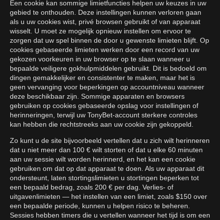
Een cookie kan sommige limietfuncties helpen uw keuzes in uw
gebied te onthouden. Deze instellingen kunnen verloren gaan
als u uw cookies wist, privé browsen gebruikt of van apparaat
wisselt. U moet ze mogelijk opnieuw instellen om ervoor te
zorgen dat uw spel binnen de door u gewenste limieten blijft. Op
cookies gebaseerde limieten werken door een record van uw
gekozen voorkeuren in uw browser op te slaan wanneer u
bepaalde veiligere gokhulpmiddelen gebruikt. Dit is bedoeld om
dingen gemakkelijker en consistenter te maken, maar het is
geen vervanging voor beperkingen op accountniveau wanneer
deze beschikbaar zijn. Sommige apparaten en browsers
gebruiken op cookies gebaseerde opslag voor instellingen of
herinneringen, terwijl uw TonyBet-account sterkere controles
kan hebben die rechtstreeks aan uw cookie zijn gekoppeld.
Zo kunt u de site bijvoorbeeld vertellen dat u zich wilt herinneren
dat u niet meer dan 100 € wilt storten of dat u elke 60 minuten
aan uw sessie wilt worden herinnerd, en het kan een cookie
gebruiken om dat op dat apparaat te doen. Als uw apparaat dit
ondersteunt, laten stortingslimieten u stortingen beperken tot
een bepaald bedrag, zoals 200 € per dag. Verlies- of
uitgavenlimieten — het instellen van een limiet, zoals $150 over
een bepaalde periode, kunnen u helpen risico te beheren.
Sessies hebben timers die u vertellen wanneer het tijd is om een